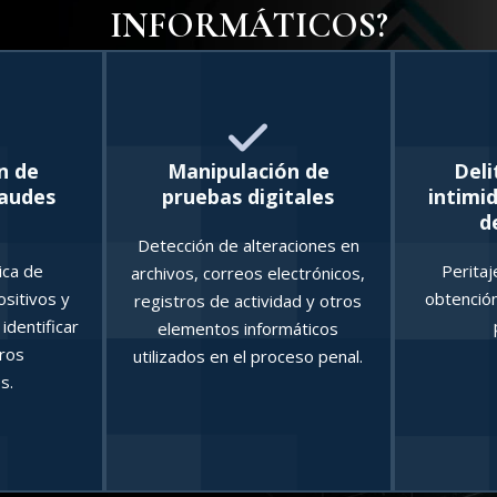
INFORMÁTICOS?
n de
Manipulación de
Deli
raudes
pruebas digitales
intimi
d
Detección de alteraciones en
ica de
Peritaj
archivos, correos electrónicos,
ositivos y
obtención
registros de actividad y otros
 identificar
elementos informáticos
ros
utilizados en el proceso penal.
s.