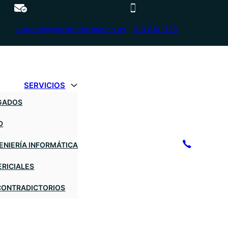
eugenio@peritoinformatico.es
619 814 326
SERVICIOS
OGADOS
D
GENIERÍA INFORMÁTICA
ERICIALES
 CONTRADICTORIOS