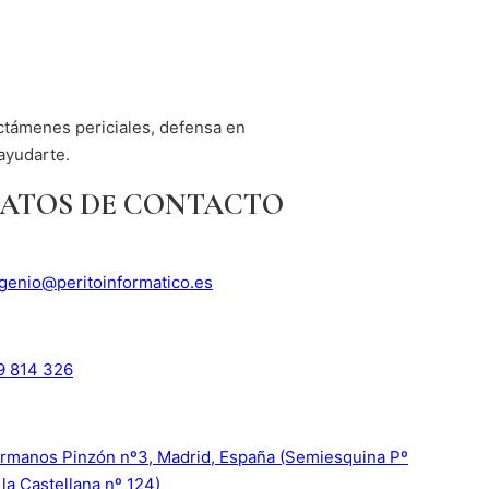
ictámenes periciales, defensa en
ayudarte.
ATOS DE CONTACTO
genio@peritoinformatico.es
9 814 326
rmanos Pinzón nº3, Madrid, España (Semiesquina Pº
 la Castellana nº 124)