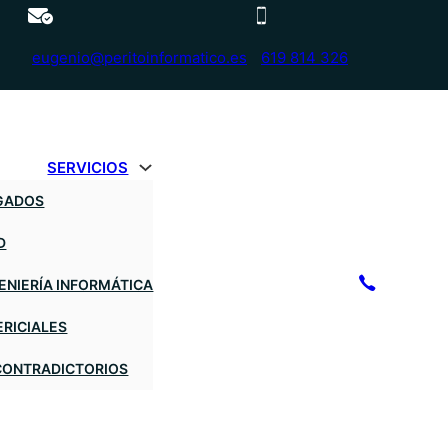
eugenio@peritoinformatico.es
619 814 326
SERVICIOS
OGADOS
D
GENIERÍA INFORMÁTICA
ERICIALES
 CONTRADICTORIOS