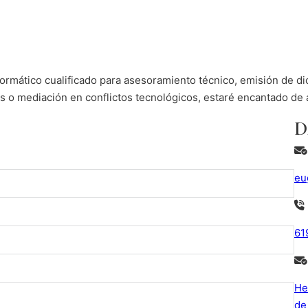
formático cualificado para asesoramiento técnico, emisión de d
es o mediación en conflictos tecnológicos, estaré encantado de 
D
eu
61
He
de